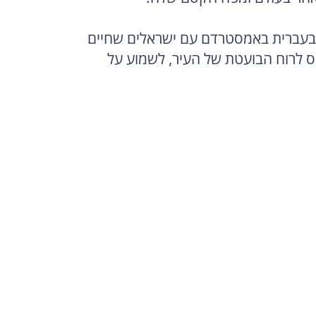
הצטרפו אלינו לסיורים בעברית באמסטרדם עם ישראלים שחיים 
את המקום ותזכו להיכנס לרוח הבועטת של העיר, לשמוע על 
ההיסטוריה, הקולינריה, הקהילה היהודית המפורסמת ועל איפה 
בעמוד תוכלו לקרוא על סיורים ואטרקציות בעיר או מחוצה לה 
ולקבל מידע שימושי שיתן לכם את כל הכלים על מנת לתכנן 
המושלמת בעיר.