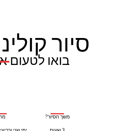
סיור קולי
בואו לטעום אי
מתי
משך הסיור?
ימי שני ורביעי בש
3 שעות