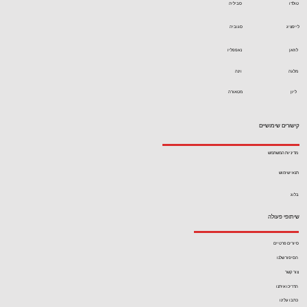
טולדו
סביליה
לייפציג
סגוביה
לוזאן
נאפפליו
מלגה
וינה
ליון
מטאורה
קישורים שימושיים
מדיניות המשתמש
תנאי שימוש
בלוג
שיתופי פעולה
סיורים פרטיים
הסיפור שלנו
צור קשר
הדריכו איתנו
כתבו עלינו