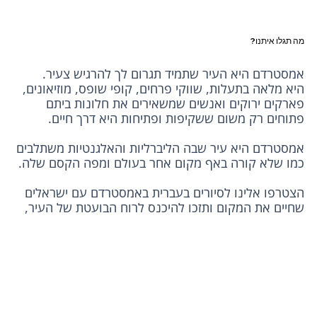
מה תגלו איתנו?
היא מלאה בתעלות, שווקי פרחים, קופי שופס, מוזיאונים, 
פארקים ירוקים ואנשים שמשאירים את חלונות ביתם 
אמסטרדם היא עיר שבה הליברליות והאלגנטיות משתלבים 
הצטרפו אלינו לסיורים בעברית באמסטרדם עם ישראלים 
שחיים את המקום ותזכו להיכנס לרוח הבועטת של העיר, 
לשמוע על ההיסטוריה, הקולינריה, הקהילה היהודית 
המפורסמת ועל איפה מבלים עד לשעות הקטנות של 
בעמוד תוכלו לקרוא על סיורים ואטרקציות בעיר או מחוצה 
לה ולקבל מידע שימושי שיתן לכם את כל הכלים על מנת 
לתכנן בעבורכם את החופשה המושלמת בעיר.