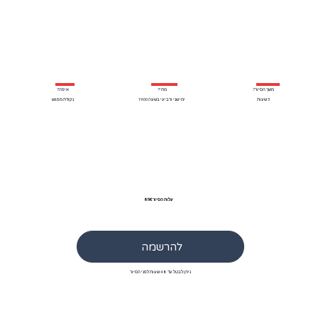
משך הסיור?
איפה?
מתי?
3 שעות
נקודת מפגש
ימי שני ורביעי בשעה 19:00
עלות הסיור 85€
להרשמה
ניתן לבטל עד 48 שעות לפני הסיור