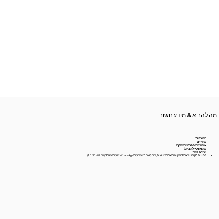
מה להביא & מידע חשוב
מה כלול?
מחירים
אוהב את הפרטיות שלך?
מה מומלץ להביא?
יצירת קשר:
לחווית לקוח יוצאת דופן ומותאמת אישית, צור קשר באמצעות WhatsApp שעות משרד (09:30 - 18:30)