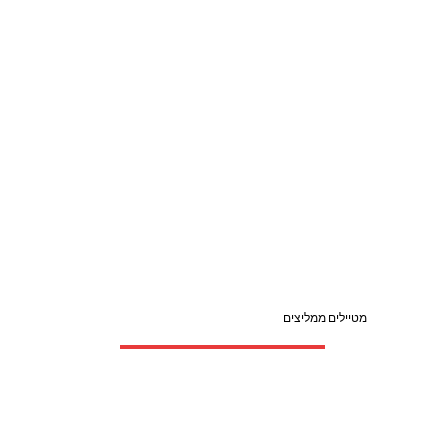
מטיילים ממליצים