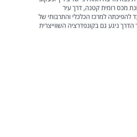
אחר התפתחותה: מתחנת מכס רומית קטנה, דרך עיר 
ימי־ביניימית חשובה, ועד להפיכתה למרכז הכלכלי והתרבותי של 
שווייץ המודרנית. לאורך הדרך ניגע גם בקונפדרציה השווייצרית 
נבקר בכנסייתFraumünster  ונתרשם מחלונות הוויטראז’ 
המפורסמים של מארק שאגאל – שילוב יוצא דופן של אמנות, 
כחלק מהסיור נשלב גם סיפורים על אישים יוצאי דופן שחיו 
ופעלו בציריך והותירו בה חותם: אלברט איינשטיין, שעיצב כאן 
את דרכו המדעית; ולדימיר לנין,  שפעל בעיר בגלות וטינה טרנר, 
במהלך הסיור נקדיש מקום גם לסיפורה של הקהילה היהודית 