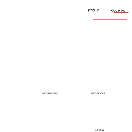
חיי לילה
מידע כללי
מועדונים בפירנצה
קהילה גאה בפירנצה
שופינג