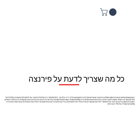
כל מה שצריך לדעת על פירנצה
בזמן שאתם מתכננים את החופשה שלכם בפירנצה יש את רשימת הדברים שכמעט כל תייר חייב לדעת - החל ממספרי חירום למידת הצורך ועד להתנהלות מקומית וכלכלית אל
מול המקומיים. בעמוד המצורף מטה ערכנו בעבורכם רשימה של מרבית השאלות שאולי קפצו לכם לראש כמו בטיחות ברחובות, תרבות הטיפים המקומית, היכן להמיר כספים,
האם ניתן לעשן ברחובות ועוד. הכרת מספרי החירום המקומיים ומידע כללי על ההתנהלות בעיר כמו תחבורה וכתובות חשובות יכולה לעזור לכם להפיק את המרב מהחוויה
שלכם תוך שמירה על כללי הבטיחות.