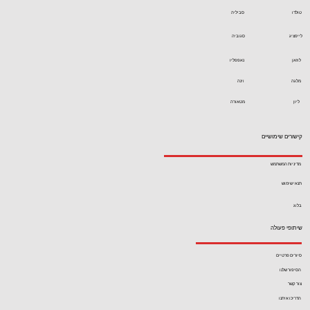
טולדו
סביליה
לייפציג
סגוביה
לוזאן
נאפפליו
מלגה
וינה
ליון
מטאורה
קישורים שימושיים
מדיניות המשתמש
תנאי שימוש
בלוג
שיתופי פעולה
סיורים פרטיים
הסיפור שלנו
צור קשר
הדריכו איתנו