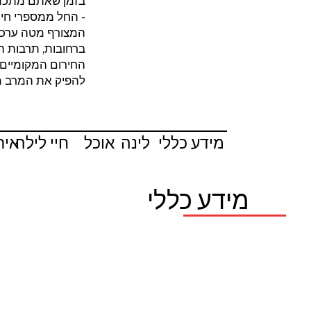
בזמן שאתם מתכננ
- החל ממספרי חיר
המצורף מטה ערכנ
ברחובות, תרבות ה
החירום המקומיים 
להפיק את המרב מה
מידע כללי
לינה
אוכל
חיי לילה
איר
מידע כללי