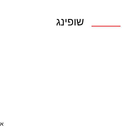
שופינג
אא