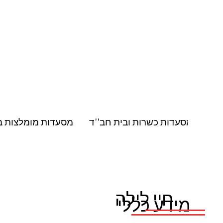
מסעדות כשרות ובית חב''ד
מסעדות מומלצות ב
בניס
חיי לילה
מידע כללי