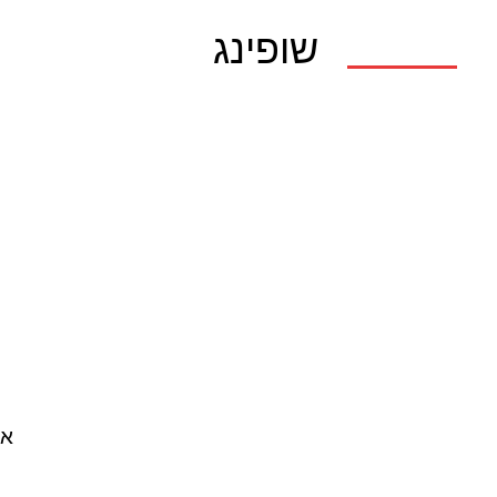
שופינג
אא