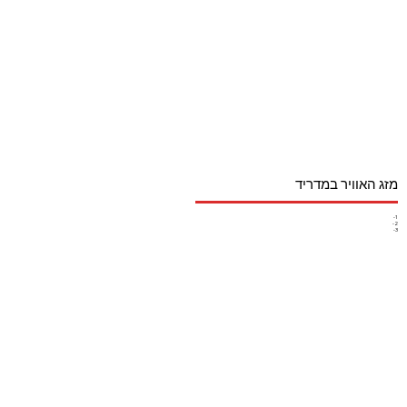
מזג האוויר במדריד
1-
2-
3-