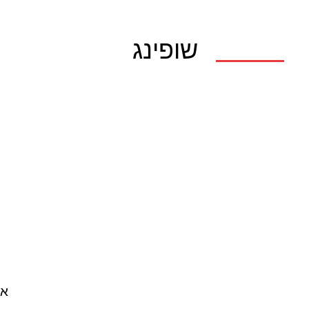
שופינג
אא