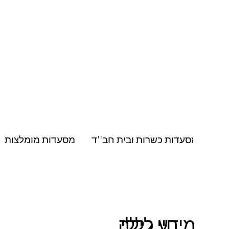
מסעדות כשרות ובית חב''ד
מסעדות מומלצות
חיי לילה
מידע כללי