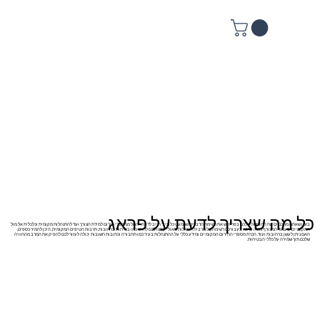
כל מה שצריך לדעת על פראג
בזמן שאתם מתכננים את החופשה שלכם בפריז יש את רשימת הדברים שכמעט כל תייר חייב לדעת - החל ממספרי חירום למידת הצורך ועד להתנהלות מקומית וכלכלית אל מול
המקומיים. בעמוד המצורף מטה ערכנו בעבורכם רשימה של מרבית השאלות שאולי קפצו לכם לראש כמו בטיחות ברחובות, תרבות הטיפים המקומית, היכן להמיר כספים,
האם ניתן לעשן ברחובות ועוד. הכרת מספרי החירום המקומיים ומידע כללי על ההתנהלות בעיר כמו תחבורה וכתובות חשובות יכולה לעזור לכם להפיק את המרב מהחוויה
שלכם תוך שמירה על כללי הבטיחות.