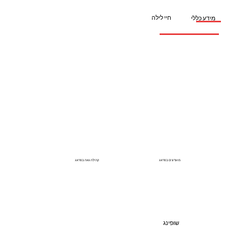
חיי לילה
מידע כללי
מועדונים בפראג
קהילה גאה בפראג
שופינג