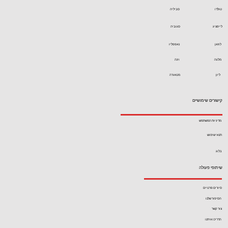
טולדו
סביליה
לייפציג
סגוביה
לוזאן
נאפפליו
מלגה
וינה
ליון
מטאורה
קישורים שימושיים
מדיניות המשתמש
תנאי שימוש
בלוג
שיתופי פעולה
סיורים פרטיים
הסיפור שלנו
צור קשר
הדריכו איתנו