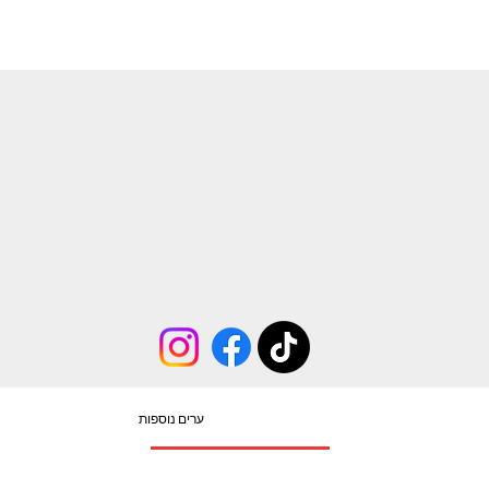
שיתופי פעולה
הערים שלנו
קישורים שימושיים
סיורים פרטיים
מדריד
איסטנבול
ולנסיה
מדיניות המשתמש
הסיפור שלנו
אתונה
תנאי שימוש
קרקוב
דבלין
צור קשר
ניס
כרטיסים לאתרים
ברלין
לונדון
הדריכו איתנו
בודפשט
ברצלונה
פריז
בלוג
כתבו עלינו
פורטו
בריסל
מדריך ערים באירופה
בוקרשט
ליסבון
מינכן
תוכנית משפיענים
סביליה
פירנצה
מילאנו
פראג
פרויקטים לחברות וארגונים
וינה
קופנהגן
סלוניקי
אמסטרדם
כל הזכויות שמורות לחברת ''Colon Tours S.L'' על פי חוק זכויות יוצרים ©2018- 2023
info@colontraveltours.com
ערים נוספות