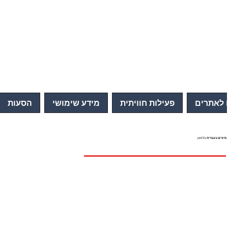
 לאתרים
פעילות חוויתית
מידע שימושי
הסעות
סיורים בעברית
בלוזאן