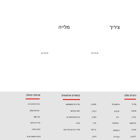
ציריך
מלייה
2
סיורים
2
סיורים
שיתופי פעולה
הערים שלנו
קישורים שימושיים
סיורים פרטיים
מדריד
איסטנבול
ולנסיה
מדיניות המשתמש
הסיפור שלנו
אתונה
תנאי שימוש
קרקוב
דבלין
צור קשר
ניס
כרטיסים לאתרים
ברלין
לונדון
הדריכו איתנו
בודפשט
ברצלונה
פריז
בלוג
כתבו עלינו
פורטו
בריסל
מדריך ערים באירופה
בוקרשט
ליסבון
מינכן
תוכנית משפיענים
סביליה