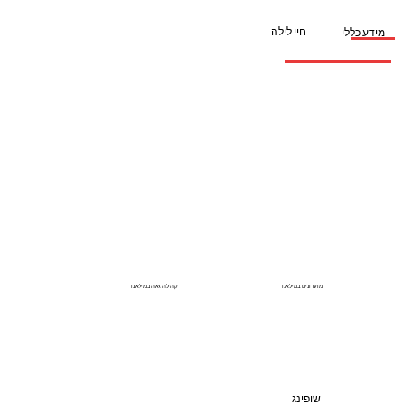
חיי לילה
מידע כללי
מועדונים במילאנו
קהילה גאה במילאנו
שופינג