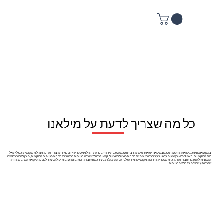
כל מה שצריך לדעת על מילאנו
בזמן שאתם מתכננים את החופשה שלכם במילאנו יש את רשימת הדברים שכמעט כל תייר חייב לדעת - החל ממספרי חירום למידת הצורך ועד להתנהלות מקומית וכלכלית אל
מול המקומיים. בעמוד המצורף מטה ערכנו בעבורכם רשימה של מרבית השאלות שאולי קפצו לכם לראש כמו בטיחות ברחובות, תרבות הטיפים המקומית, היכן להמיר כספים,
האם ניתן לעשן ברחובות ועוד. הכרת מספרי החירום המקומיים ומידע כללי על ההתנהלות בעיר כמו תחבורה וכתובות חשובות יכולה לעזור לכם להפיק את המרב מהחוויה
שלכם תוך שמירה על כללי הבטיחות.