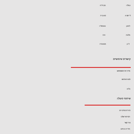
טולדו
סביליה
לייפציג
סגוביה
לוזאן
נאפפליו
מלגה
וינה
ליון
מטאורה
קישורים שימושיים
מדיניות המשתמש
תנאי שימוש
בלוג
שיתופי פעולה
סיורים פרטיים
הסיפור שלנו
צור קשר
הדריכו איתנו