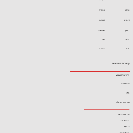
טולדו
סביליה
לייפציג
סגוביה
לוזאן
נאפפליו
מלגה
וינה
ליון
מטאורה
קישורים שימושיים
מדיניות המשתמש
תנאי שימוש
בלוג
שיתופי פעולה
סיורים פרטיים
הסיפור שלנו
צור קשר
הדריכו איתנו