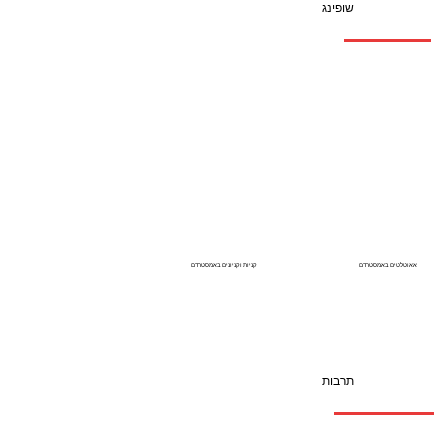
שופינג
אאוטלטים באמסטרדם
קניות וקניונים באמסטרדם
תרבות