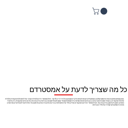
כל מה שצריך לדעת על אמסטרדם
בזמן שאתם מתכננים את החופשה שלכם באמסטרדם יש את רשימת הדברים שכמעט כל תייר חייב לדעת - החל ממספרי חירום למידת הצורך ועד להתנהלות מקומית וכלכלית
אל מול המקומיים. בעמוד המצורף מטה ערכנו בעבורכם רשימה של מרבית השאלות שאולי קפצו לכם לראש כמו בטיחות ברחובות, תרבות הטיפים המקומית, היכן להמיר
כספים, האם ניתן לעשן ברחובות ועוד. הכרת מספרי החירום המקומיים ומידע כללי על ההתנהלות בעיר כמו תחבורה וכתובות חשובות יכולה לעזור לכם להפיק את המרב
מהחוויה שלכם תוך שמירה על כללי הבטיחות.