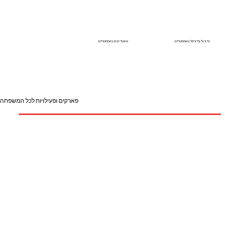
כדורגל וכדורסל באמסטרדם
איצטדיונים באמסטרדם
פארקים ופעילויות לכל המשפחה