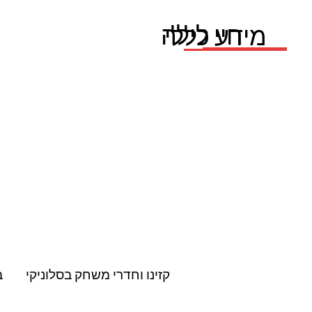
חיי לילה
מידע כללי
קזינו וחדרי משחק בסלוניקי
ב